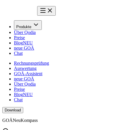
Produkte
Über Qodia
Preise
Blog
NEU
neue GOÄ
Chat
Rechnungsprüfung
Auswertung
GOÄ-Assistent
neue GOÄ
Über Qodia
Preise
Blog
NEU
Chat
Download
GOÄ
Neu
Kompass