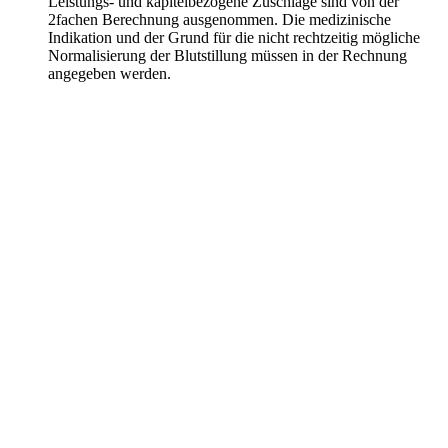
Leistungs- und kapitelbezogene Zuschläge sind von der
2fachen Berechnung ausgenommen. Die medizinische
Qodia als Anbieter
Indikation und der Grund für die nicht rechtzeitig mögliche
Normalisierung der Blutstillung müssen in der Rechnung
Privatabrechnung mit KI automatisieren
angegeben werden.
– Entdecken Sie unsere Produkte
Produkte entdecken