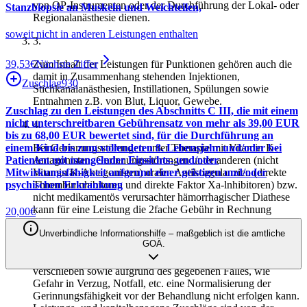
von OP-Instrumenten oder der Durchführung der Lokal- oder
Stanzbiopsie an Muskeln und Weichteilen,
Regionalanästhesie dienen.
soweit nicht in anderen Leistungen enthalten
3
.
Zum Inhalt der Leistungen für Punktionen gehören auch die
39,53
€
Nächste Ziffer
damit in Zusammenhang stehenden Injektionen,
Zuschlag
930
Stichkanalanästhesien, Instillationen, Spülungen sowie
Entnahmen z.B. von Blut, Liquor, Gewebe.
Zuschlag zu den Leistungen des Abschnitts C III, die mit einem
nicht unterschreitbaren Gebührensatz von mehr als 39,00 EUR
4
.
bis zu 68,00 EUR bewertet sind, für die Durchführung an
einem Kind bis zum vollendeten 8. Lebensjahr und/oder bei
Bei Gerinnungsstörungen unter Therapie mit Vitamin K-
Patienten mit mangelnder Einsichts- und/oder
Antagonisten, Gerinnungsstörungen unter anderen (nicht
Mitwirkungsfähigkeit aufgrund einer geistigen und/oder
Vitamin K-Antagonisten) oralen Antikoagulanzien (direkte
psychischen Erkrankung
Thrombininhibitoren und direkte Faktor Xa-lnhibitoren) bzw.
nicht medikamentös verursachter hämorrhagischer Diathese
kann für eine Leistung die 2fache Gebühr in Rechnung
20,00
€
gestellt werden, sofern die Blutstillung aufgrund der
eingeschränkten Gerinnungsfähigkeit so aufwendig ist, dass
Unverbindliche Informationshilfe – maßgeblich ist die amtliche
GOÄ.
die Interventions- bzw. Schnitt- Naht-Zeit nahezu verdoppelt
ist und keine Möglichkeit besteht, die Maßnahme zeitlich zu
verschieben sowie aufgrund des gegebenen Falles, wie
Gefahr in Verzug, Notfall, etc. eine Normalisierung der
Gerinnungsfähigkeit vor der Behandlung nicht erfolgen kann.