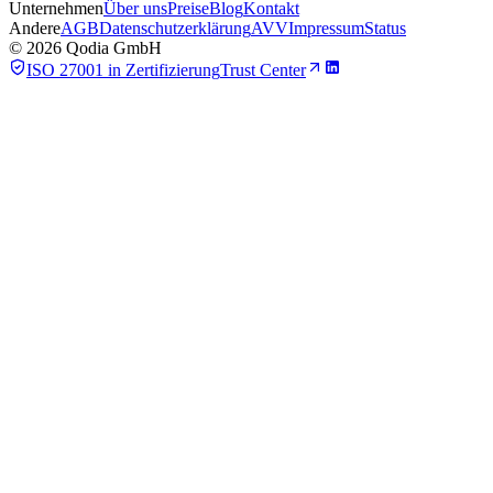
Unternehmen
Über uns
Preise
Blog
Kontakt
Andere
AGB
Datenschutzerklärung
AVV
Impressum
Status
©
2026
Qodia GmbH
ISO 27001 in Zertifizierung
Trust Center