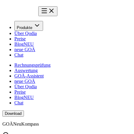
Produkte
Über Qodia
Preise
Blog
NEU
neue GOÄ
Chat
Rechnungsprüfung
Auswertung
GOÄ-Assistent
neue GOÄ
Über Qodia
Preise
Blog
NEU
Chat
Download
GOÄ
Neu
Kompass