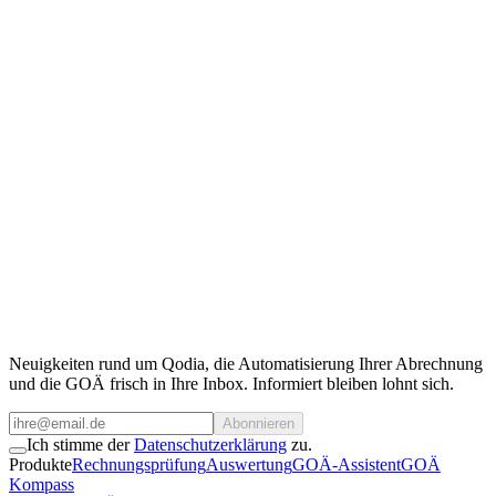
Qodia als Kooperationspartner
Sie benötigen Zugriff auf unsere Daten?
Kontaktieren Sie unser Team.
Für Kooperationen, API-Zugang oder individuelle Anfragen stehen
wir gerne zur Verfügung.
Team kontaktieren
Neuigkeiten rund um Qodia, die Automatisierung Ihrer Abrechnung
und die GOÄ frisch in Ihre Inbox. Informiert bleiben lohnt sich.
Abonnieren
Ich stimme der
Datenschutzerklärung
zu.
Produkte
Rechnungsprüfung
Auswertung
GOÄ-Assistent
GOÄ
Kompass