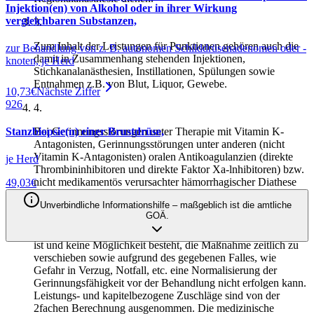
Injektion(en) von Alkohol oder in ihrer Wirkung
vergleichbaren Substanzen,
3
.
Zum Inhalt der Leistungen für Punktionen gehören auch die
zur Behandlung von z. B. autonomen Schilddrüsenadenomen oder -
damit in Zusammenhang stehenden Injektionen,
knoten, je Herd
Stichkanalanästhesien, Instillationen, Spülungen sowie
Entnahmen z.B. von Blut, Liquor, Gewebe.
10,73
€
Nächste Ziffer
926
4
.
Stanzbiopsie(n) einer Brustdrüse,
Bei Gerinnungsstörungen unter Therapie mit Vitamin K-
Antagonisten, Gerinnungsstörungen unter anderen (nicht
Vitamin K-Antagonisten) oralen Antikoagulanzien (direkte
je Herd
Thrombininhibitoren und direkte Faktor Xa-lnhibitoren) bzw.
nicht medikamentös verursachter hämorrhagischer Diathese
49,03
€
kann für eine Leistung die 2fache Gebühr in Rechnung
Unverbindliche Informationshilfe – maßgeblich ist die amtliche
gestellt werden, sofern die Blutstillung aufgrund der
GOÄ.
eingeschränkten Gerinnungsfähigkeit so aufwendig ist, dass
die Interventions- bzw. Schnitt- Naht-Zeit nahezu verdoppelt
ist und keine Möglichkeit besteht, die Maßnahme zeitlich zu
verschieben sowie aufgrund des gegebenen Falles, wie
Gefahr in Verzug, Notfall, etc. eine Normalisierung der
Gerinnungsfähigkeit vor der Behandlung nicht erfolgen kann.
Qodia als Anbieter
Leistungs- und kapitelbezogene Zuschläge sind von der
2fachen Berechnung ausgenommen. Die medizinische