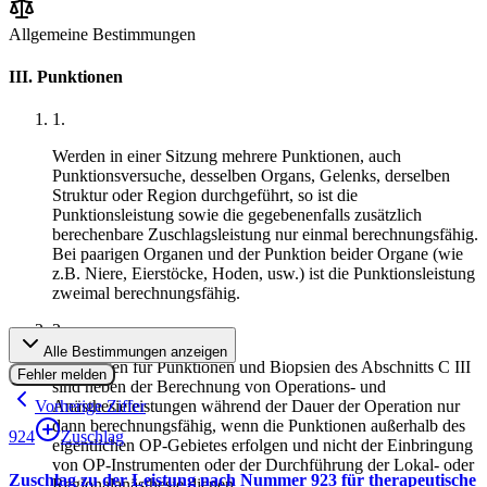
Allgemeine Bestimmungen
III. Punktionen
1
.
Werden in einer Sitzung mehrere Punktionen, auch
Punktionsversuche, desselben Organs, Gelenks, derselben
Struktur oder Region durchgeführt, so ist die
Punktionsleistung sowie die gegebenenfalls zusätzlich
berechenbare Zuschlagsleistung nur einmal berechnungsfähig.
Bei paarigen Organen und der Punktion beider Organe (wie
z.B. Niere, Eierstöcke, Hoden, usw.) ist die Punktionsleistung
zweimal berechnungsfähig.
2
.
Alle Bestimmungen anzeigen
Leistungen für Punktionen und Biopsien des Abschnitts C III
Fehler melden
sind neben der Berechnung von Operations- und
Vorherige Ziffer
Anästhesieleistungen während der Dauer der Operation nur
dann berechnungsfähig, wenn die Punktionen außerhalb des
924
Zuschlag
eigentlichen OP-Gebietes erfolgen und nicht der Einbringung
von OP-Instrumenten oder der Durchführung der Lokal- oder
Zuschlag zu der Leistung nach Nummer 923 für therapeutische
Regionalanästhesie dienen.