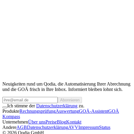
Qodia als Kooperationspartner
Sie benötigen Zugriff auf unsere Daten?
Kontaktieren Sie unser Team.
Für Kooperationen, API-Zugang oder individuelle Anfragen stehen
wir gerne zur Verfügung.
Team kontaktieren
Neuigkeiten rund um Qodia, die Automatisierung Ihrer Abrechnung
und die GOÄ frisch in Ihre Inbox. Informiert bleiben lohnt sich.
Abonnieren
Ich stimme der
Datenschutzerklärung
zu.
Produkte
Rechnungsprüfung
Auswertung
GOÄ-Assistent
GOÄ
Kompass
Unternehmen
Über uns
Preise
Blog
Kontakt
Andere
AGB
Datenschutzerklärung
AVV
Impressum
Status
©
2026
Qodia GmbH