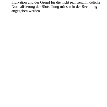
Privatabrechnung mit KI automatisieren
Indikation und der Grund für die nicht rechtzeitig mögliche
Normalisierung der Blutstillung müssen in der Rechnung
– Entdecken Sie unsere Produkte
angegeben werden.
Produkte entdecken