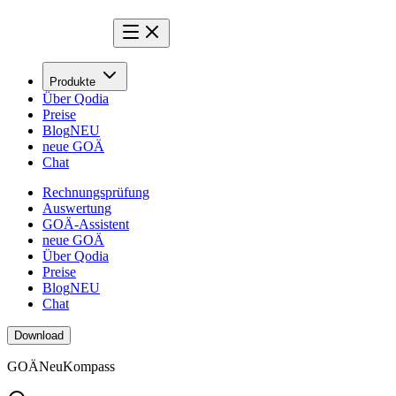
Produkte
Über Qodia
Preise
Blog
NEU
neue GOÄ
Chat
Rechnungsprüfung
Auswertung
GOÄ-Assistent
neue GOÄ
Über Qodia
Preise
Blog
NEU
Chat
Download
GOÄ
Neu
Kompass