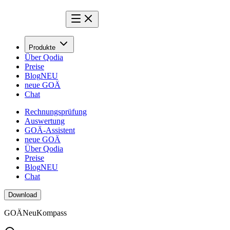
Produkte
Über Qodia
Preise
Blog
NEU
neue GOÄ
Chat
Rechnungsprüfung
Auswertung
GOÄ-Assistent
neue GOÄ
Über Qodia
Preise
Blog
NEU
Chat
Download
GOÄ
Neu
Kompass