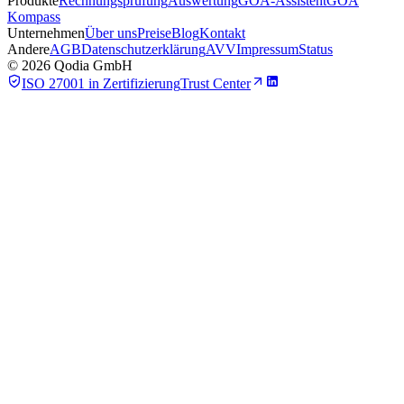
Produkte
Rechnungsprüfung
Auswertung
GOÄ-Assistent
GOÄ
Kompass
Unternehmen
Über uns
Preise
Blog
Kontakt
Andere
AGB
Datenschutzerklärung
AVV
Impressum
Status
©
2026
Qodia GmbH
ISO 27001 in Zertifizierung
Trust Center