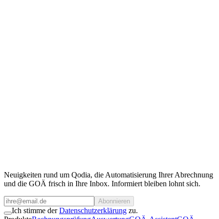
Qodia als Kooperationspartner
Sie benötigen Zugriff auf unsere Daten?
Kontaktieren Sie unser Team.
Für Kooperationen, API-Zugang oder individuelle Anfragen stehen
wir gerne zur Verfügung.
Team kontaktieren
Neuigkeiten rund um Qodia, die Automatisierung Ihrer Abrechnung
und die GOÄ frisch in Ihre Inbox. Informiert bleiben lohnt sich.
Abonnieren
Ich stimme der
Datenschutzerklärung
zu.