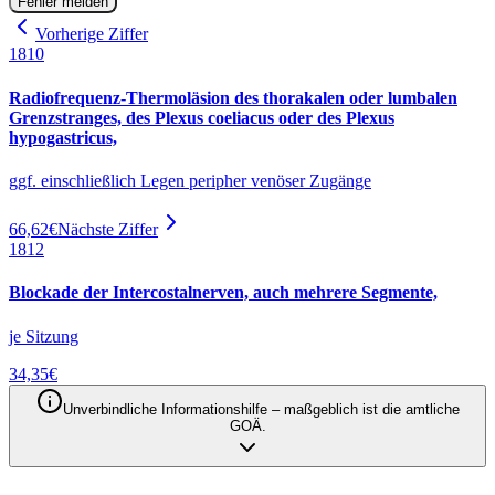
Fehler melden
Vorherige Ziffer
1810
Radiofrequenz-Thermoläsion des thorakalen oder lumbalen
Grenzstranges, des Plexus coeliacus oder des Plexus
hypogastricus,
ggf. einschließlich Legen peripher venöser Zugänge
66,62
€
Nächste Ziffer
1812
Blockade der Intercostalnerven, auch mehrere Segmente,
je Sitzung
34,35
€
Unverbindliche Informationshilfe – maßgeblich ist die amtliche
GOÄ.