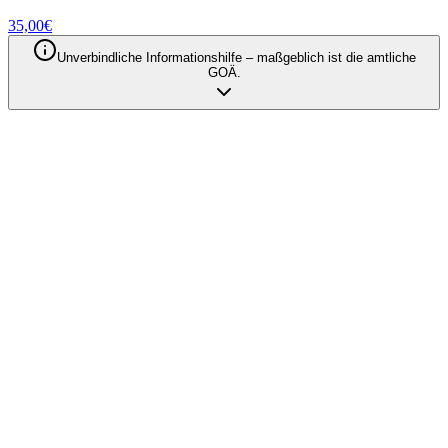
35,00
€
Unverbindliche Informationshilfe – maßgeblich ist die amtliche
GOÄ.
Qodia als Anbieter
Privatabrechnung mit KI automatisieren
– Entdecken Sie unsere Produkte
Produkte entdecken