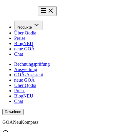
Produkte
Über Qodia
Preise
Blog
NEU
neue GOÄ
Chat
Rechnungsprüfung
Auswertung
GOÄ-Assistent
neue GOÄ
Über Qodia
Preise
Blog
NEU
Chat
Download
GOÄ
Neu
Kompass