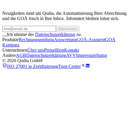
Team kontaktieren
Neuigkeiten rund um Qodia, die Automatisierung Ihrer Abrechnung
und die GOÄ frisch in Ihre Inbox. Informiert bleiben lohnt sich.
Abonnieren
Ich stimme der
Datenschutzerklärung
zu.
Produkte
Rechnungsprüfung
Auswertung
GOÄ-Assistent
GOÄ
Kompass
Unternehmen
Über uns
Preise
Blog
Kontakt
Andere
AGB
Datenschutzerklärung
AVV
Impressum
Status
©
2026
Qodia GmbH
ISO 27001 in Zertifizierung
Trust Center