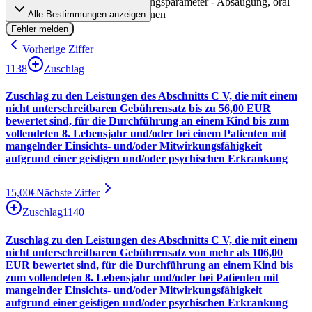
Überwachung der Beatmungsparameter - Absaugung, oral
oder nasal - Dokumentationen
Alle Bestimmungen anzeigen
Fehler melden
Vorherige Ziffer
1138
Zuschlag
Zuschlag zu den Leistungen des Abschnitts C V, die mit einem
nicht unterschreitbaren Gebührensatz bis zu 56,00 EUR
bewertet sind, für die Durchführung an einem Kind bis zum
vollendeten 8. Lebensjahr und/oder bei einem Patienten mit
mangelnder Einsichts- und/oder Mitwirkungsfähigkeit
aufgrund einer geistigen und/oder psychischen Erkrankung
15,00
€
Nächste Ziffer
Zuschlag
1140
Zuschlag zu den Leistungen des Abschnitts C V, die mit einem
nicht unterschreitbaren Gebührensatz von mehr als 106,00
EUR bewertet sind, für die Durchführung an einem Kind bis
zum vollendeten 8. Lebensjahr und/oder bei Patienten mit
mangelnder Einsichts- und/oder Mitwirkungsfähigkeit
aufgrund einer geistigen und/oder psychischen Erkrankung