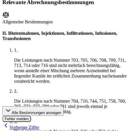
Relevante Abrechnungsbestimmungen
Allgemeine Bestimmungen
II. Blutentnahmen, Injektionen, Infiltrationen, Infusionen,
Transfusionen
1
.
Die Leistungen nach Nummer 703, 705, 706, 708, 709, 711,
713, 714 oder 716 sind nicht mehrfach berechnungsfähig,
wenn anstelle einer Mischung mehrere Arzneimittel bei
liegender Kanüle im zeitlichen Zusammenhang nacheinander
verabreicht werden.
2
.
Die Leistungen nach Nummer 704, 710, 744, 751, 758, 760,
765, 773, 777, 780 oder 781 sind jeweils einmal je
Kalendertag berechnungsfähig.
Alle Bestimmungen anzeigen
Fehler melden
3
.
Vorherige Ziffer