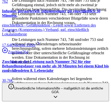
Die Leistungen nach Nummer 743, 746 oder 753 sind je
762
Gefäßzugang einmal, jedoch nicht mehr als zweimal je
Kalendertag berechnungsfähig. Die zweimalige Berechnung
Infusion, intraarteriell, Infusionsdauer bis einschließlich 30
der Leistungen nach Nummer 743, 746 oder 753 setzt
Minuten,
gesonderte Punktionen verschiedener Blutgefäße sowie deren
Dokumentation in der Rechnung voraus.
einschließlich - Gefäßpunktion - Legen sowie Entfernen des
Zuganges (Kompressions-) Verband, ggf. einschließlich
4
.
Lokalanästhesie
Die Leistungen nach Nummer 743, 746 und/oder 753 sind
während eines Kalendertages nebeneinander
17,64
€
Nächste Ziffer
berechnungsfähig, sofern mehrere Infusionsleistungen zeitlich
Zuschlag
764
getrennt oder über unterschiedliche Gefäßzugänge erbracht
werden. Eine Dokumentation in der Rechnung ist
Zuschlag zu der Leistung nach Nummer 762 für eine
erforderlich.
Behandlungsdauer von mehr als 30 Minuten bei einem Kind bis
5
.
zum vollendeten 8. Lebensjahr
Sofern während eines Kalendertages bei liegendem
30,76
€
Gefäßzugang mehrere Infusionsleistungen nach Nummer 743,
746 und/oder 753 im zeitlichen Zusammenhang nacheinander
Unverbindliche Informationshilfe – maßgeblich ist die amtliche
erbracht werden, ist nur die jeweils am höchsten bewertete
GOÄ.
Leistung berechnungsfähig.