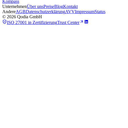
Kompass
Unternehmen
Über uns
Preise
Blog
Kontakt
Andere
AGB
Datenschutzerklärung
AVV
Impressum
Status
©
2026
Qodia GmbH
ISO 27001 in Zertifizierung
Trust Center