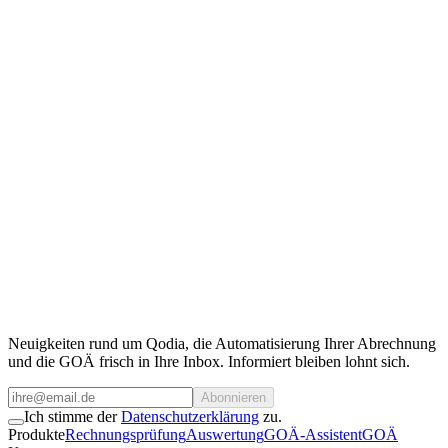
Qodia als Kooperationspartner
Sie benötigen Zugriff auf unsere Daten?
Kontaktieren Sie unser Team.
Für Kooperationen, API-Zugang oder individuelle Anfragen stehen
wir gerne zur Verfügung.
Team kontaktieren
Neuigkeiten rund um Qodia, die Automatisierung Ihrer Abrechnung
und die GOÄ frisch in Ihre Inbox. Informiert bleiben lohnt sich.
Abonnieren
Ich stimme der
Datenschutzerklärung
zu.
Produkte
Rechnungsprüfung
Auswertung
GOÄ-Assistent
GOÄ