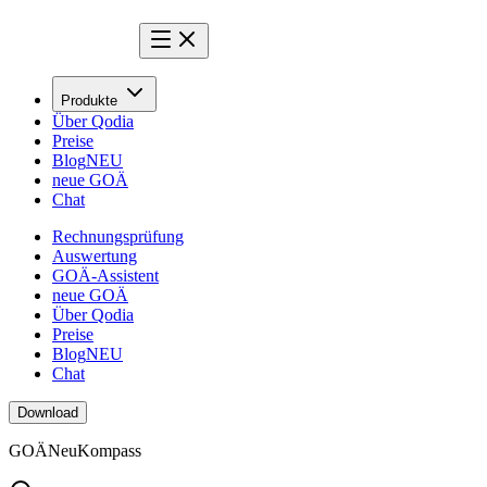
Produkte
Über Qodia
Preise
Blog
NEU
neue GOÄ
Chat
Rechnungsprüfung
Auswertung
GOÄ-Assistent
neue GOÄ
Über Qodia
Preise
Blog
NEU
Chat
Download
GOÄ
Neu
Kompass