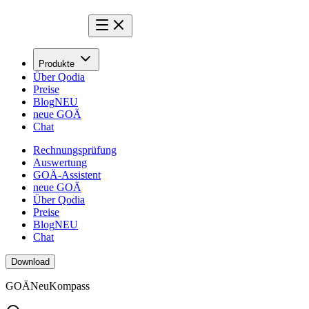
Produkte
Über Qodia
Preise
Blog
NEU
neue GOÄ
Chat
Rechnungsprüfung
Auswertung
GOÄ-Assistent
neue GOÄ
Über Qodia
Preise
Blog
NEU
Chat
Download
GOÄ
Neu
Kompass