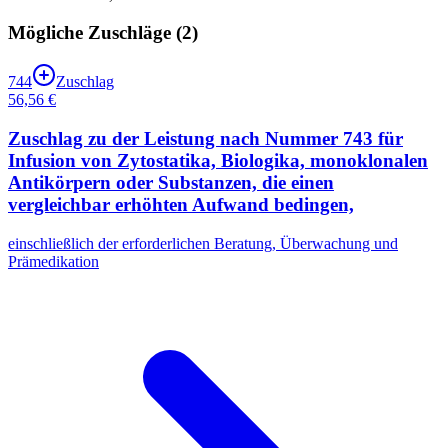
Mögliche Zuschläge (
2
)
744
Zuschlag
56,56 €
Zuschlag zu der Leistung nach Nummer 743 für
Infusion von Zytostatika, Biologika, monoklonalen
Antikörpern oder Substanzen, die einen
vergleichbar erhöhten Aufwand bedingen,
einschließlich der erforderlichen Beratung, Überwachung und
Prämedikation