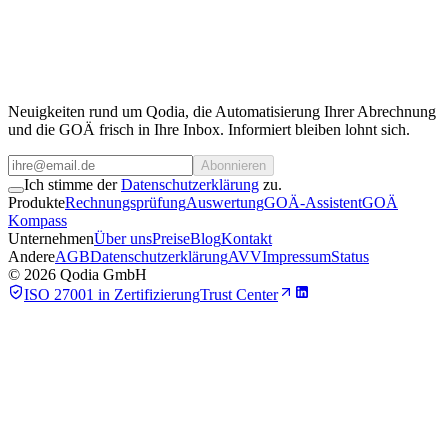
Für Kooperationen, API-Zugang oder individuelle Anfragen stehen
wir gerne zur Verfügung.
Team kontaktieren
Neuigkeiten rund um Qodia, die Automatisierung Ihrer Abrechnung
und die GOÄ frisch in Ihre Inbox. Informiert bleiben lohnt sich.
Abonnieren
Ich stimme der
Datenschutzerklärung
zu.
Produkte
Rechnungsprüfung
Auswertung
GOÄ-Assistent
GOÄ
Kompass
Unternehmen
Über uns
Preise
Blog
Kontakt
Andere
AGB
Datenschutzerklärung
AVV
Impressum
Status
©
2026
Qodia GmbH
ISO 27001 in Zertifizierung
Trust Center