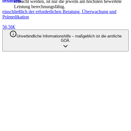
bedingen,
erbracht werden, ist nur die jeweils am höchsten bewertete
Leistung berechnungsfähig.
einschließlich der erforderlichen Beratung, Überwachung und
Prämedikation
56,56
€
Unverbindliche Informationshilfe – maßgeblich ist die amtliche
GOÄ.
Qodia als Anbieter
Privatabrechnung mit KI automatisieren
– Entdecken Sie unsere Produkte
Produkte entdecken