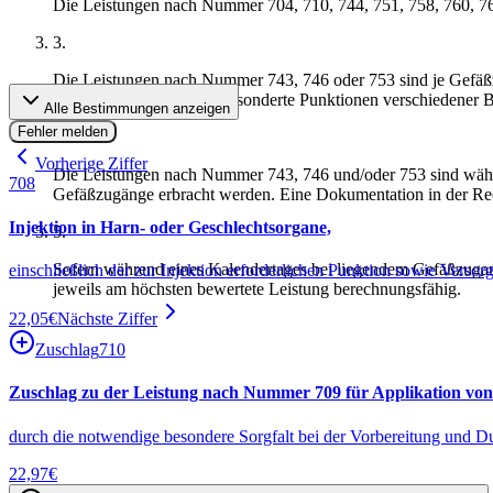
Die Leistungen nach Nummer 704, 710, 744, 751, 758, 760, 765
3
.
Die Leistungen nach Nummer 743, 746 oder 753 sind je Gefäß
743, 746 oder 753 setzt gesonderte Punktionen verschiedener
Alle Bestimmungen anzeigen
Fehler melden
4
.
Vorherige Ziffer
Die Leistungen nach Nummer 743, 746 und/oder 753 sind währen
708
Gefäßzugänge erbracht werden. Eine Dokumentation in der Rech
Injektion in Harn- oder Geschlechtsorgane,
5
.
Sofern während eines Kalendertages bei liegendem Gefäßzugan
einschließlich der zur Injektion erforderlichen Punktion sowie Versorg
jeweils am höchsten bewertete Leistung berechnungsfähig.
22,05
€
Nächste Ziffer
Zuschlag
710
Zuschlag zu der Leistung nach Nummer 709 für Applikation von 
durch die notwendige besondere Sorgfalt bei der Vorbereitung und Du
22,97
€