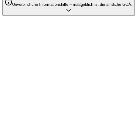
Unverbindliche Informationshilfe – maßgeblich ist die amtliche GOÄ.
Qodia als Anbieter
Privatabrechnung mit KI automatisieren –
Produkte entdecken