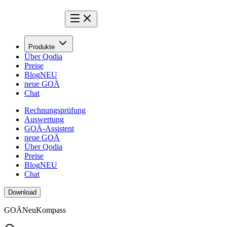
Produkte
Über Qodia
Preise
Blog
NEU
neue GOÄ
Chat
Rechnungsprüfung
Auswertung
GOÄ-Assistent
neue GOÄ
Über Qodia
Preise
Blog
NEU
Chat
Download
GOÄ
Neu
Kompass