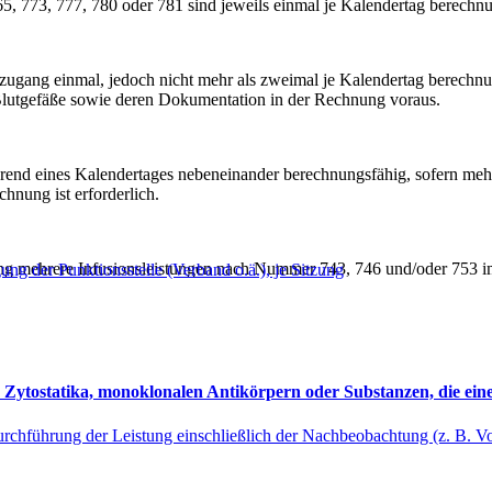
, 773, 777, 780 oder 781 sind jeweils einmal je Kalendertag berechnu
zugang einmal, jedoch nicht mehr als zweimal je Kalendertag berech
 Blutgefäße sowie deren Dokumentation in der Rechnung voraus.
d eines Kalendertages nebeneinander berechnungsfähig, sofern mehrere
nung ist erforderlich.
g mehrere Infusionsleistungen nach Nummer 743, 746 und/oder 753 im
ung der Punktionsstelle (Verband o.ä.), je Sitzung
Zytostatika, monoklonalen Antikörpern oder Substanzen, die ein
rchführung der Leistung einschließlich der Nachbeobachtung (z. B. Vo