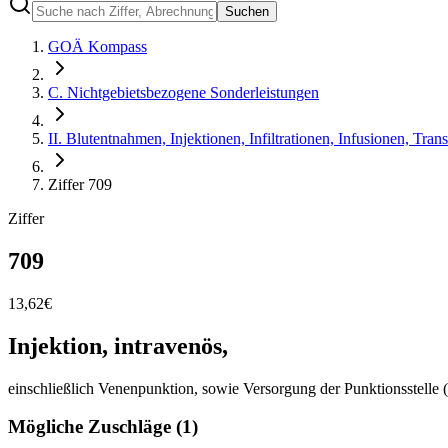
Suchen
GOÄ Kompass
C. Nichtgebietsbezogene Sonderleistungen
II. Blutentnahmen, Injektionen, Infiltrationen, Infusionen, Tran
Ziffer 709
Ziffer
709
13,62
€
Injektion, intravenös,
einschließlich Venenpunktion, sowie Versorgung der Punktionsstelle (V
Mögliche Zuschläge (
1
)