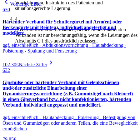
Vorrichtungen, Instruktion des Patienten und
Vorherige Ziffer
situationsgerechte Lagerung.
630
4
.
Härtender Verband für Schultergürtel mit Arm(en) oder
Beckengürtel mit Bein(en), individuell angefertigt und
Das Entfernen von Verbänden, Schienen oder härtenden
modelliert,
Verbänden ist nur berechnungsfähig, wenn die Leistungen des
Abschnitts C I dies ausdrücklich zulassen.
ggf. einschließlich - Abduktionsvorrichtung - Hautabdeckung -
Polsterung - Spaltung und Fensterung
102,30
€
Nächste Ziffer
632
Gipshülse oder härtender Verband mit Gelenkschienen
und/oder zusätzliche Einarbeitung einer
Dynamisierungsvorrichtung (z.B. Gummizügel nach Kleinert)
in einen Gipsverband bzw. nicht konfektionierten, härtenden
Verband, individuell angepasst und modelliert,
ggf. einschließlich - Hautabdeckung - Polsterung - Befestigung von
Ösen und Gummizügen oder anderen Teilen, die eine Beweglichkeit
ermöglichen
79,85
€