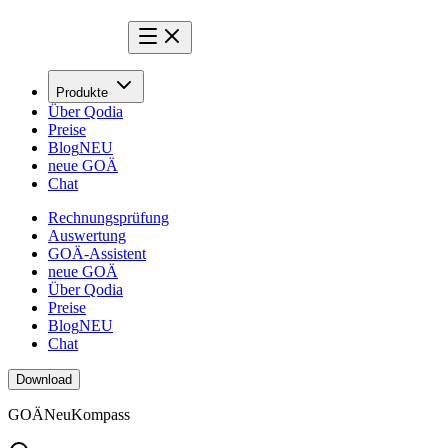
Produkte
Über Qodia
Preise
Blog
NEU
neue GOÄ
Chat
Rechnungsprüfung
Auswertung
GOÄ-Assistent
neue GOÄ
Über Qodia
Preise
Blog
NEU
Chat
Download
GOÄ
Neu
Kompass