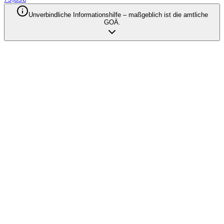
Unverbindliche Informationshilfe – maßgeblich ist die amtliche
GOÄ.
Qodia als Anbieter
Privatabrechnung mit KI automatisieren
– Entdecken Sie unsere Produkte
Produkte entdecken