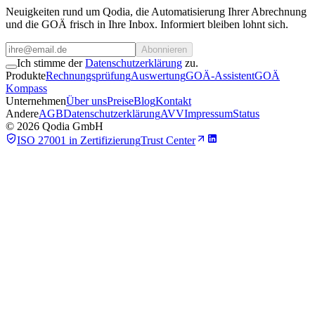
Neuigkeiten rund um Qodia, die Automatisierung Ihrer Abrechnung
und die GOÄ frisch in Ihre Inbox. Informiert bleiben lohnt sich.
Abonnieren
Ich stimme der
Datenschutzerklärung
zu.
Produkte
Rechnungsprüfung
Auswertung
GOÄ-Assistent
GOÄ
Kompass
Unternehmen
Über uns
Preise
Blog
Kontakt
Andere
AGB
Datenschutzerklärung
AVV
Impressum
Status
©
2026
Qodia GmbH
ISO 27001 in Zertifizierung
Trust Center