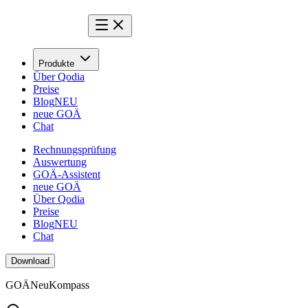
Produkte
Über Qodia
Preise
Blog
NEU
neue GOÄ
Chat
Rechnungsprüfung
Auswertung
GOÄ-Assistent
neue GOÄ
Über Qodia
Preise
Blog
NEU
Chat
Download
GOÄ
Neu
Kompass