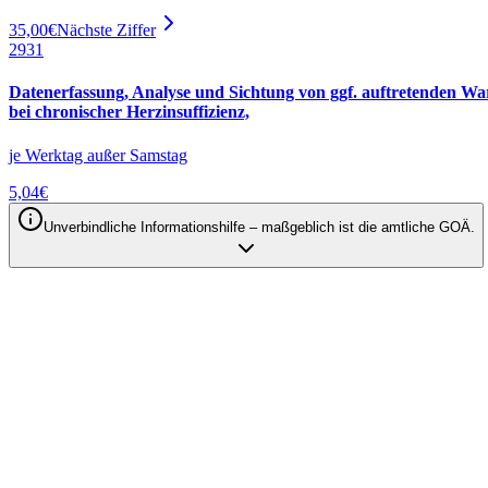
35,00
€
Nächste Ziffer
2931
Datenerfassung, Analyse und Sichtung von ggf. auftretenden W
bei chronischer Herzinsuffizienz,
je Werktag außer Samstag
5,04
€
Unverbindliche Informationshilfe – maßgeblich ist die amtliche GOÄ.
Qodia als Anbieter
Privatabrechnung mit KI automatisieren –
Produkte entdecken