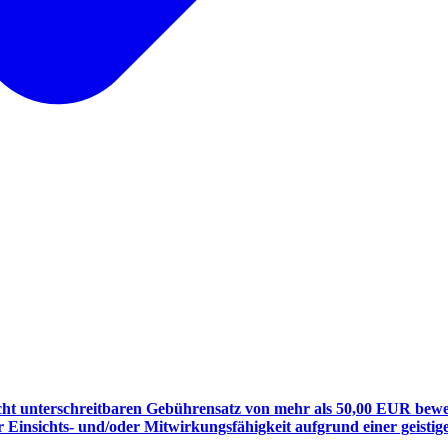
nicht unterschreitbaren Gebührensatz von mehr als 50,00 EUR bew
r Einsichts- und/oder Mitwirkungsfähigkeit aufgrund einer geist