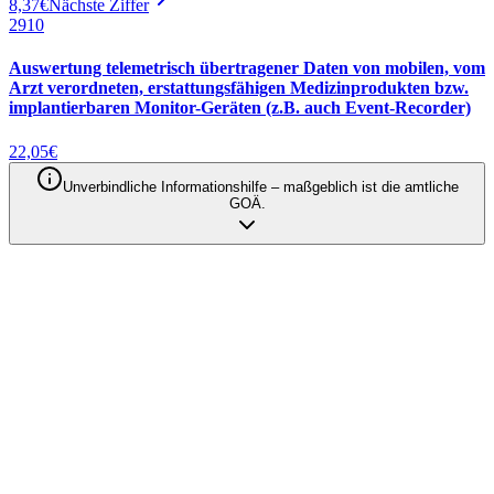
8,37
€
Nächste Ziffer
2910
Auswertung telemetrisch übertragener Daten von mobilen, vom
Arzt verordneten, erstattungsfähigen Medizinprodukten bzw.
implantierbaren Monitor-Geräten (z.B. auch Event-Recorder)
22,05
€
Unverbindliche Informationshilfe – maßgeblich ist die amtliche
GOÄ.
Qodia als Anbieter
Privatabrechnung mit KI automatisieren
– Entdecken Sie unsere Produkte
Produkte entdecken