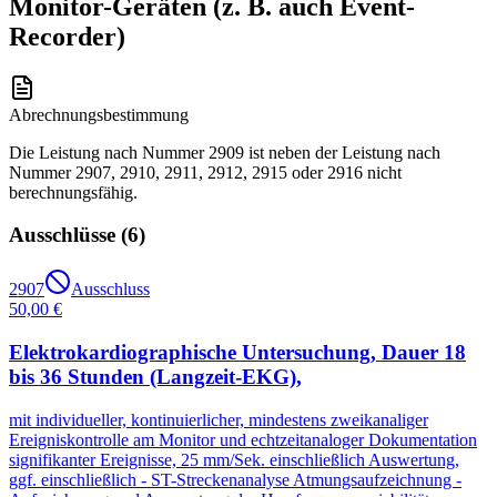
Monitor-Geräten (z. B. auch Event-
Recorder)
Abrechnungsbestimmung
Die Leistung nach Nummer 2909 ist neben der Leistung nach
Nummer 2907, 2910, 2911, 2912, 2915 oder 2916 nicht
berechnungsfähig.
Ausschlüsse (
6
)
2907
Ausschluss
50,00 €
Elektrokardiographische Untersuchung, Dauer 18
bis 36 Stunden (Langzeit-EKG),
mit individueller, kontinuierlicher, mindestens zweikanaliger
Ereigniskontrolle am Monitor und echtzeitanaloger Dokumentation
signifikanter Ereignisse, 25 mm/Sek. einschließlich Auswertung,
ggf. einschließlich - ST-Streckenanalyse Atmungsaufzeichnung -