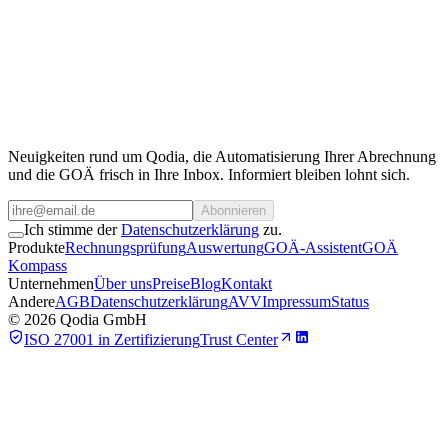
Kontaktieren Sie unser Team.
Für Kooperationen, API-Zugang oder individuelle Anfragen stehen
wir gerne zur Verfügung.
Team kontaktieren
Neuigkeiten rund um Qodia, die Automatisierung Ihrer Abrechnung
und die GOÄ frisch in Ihre Inbox. Informiert bleiben lohnt sich.
Abonnieren
Ich stimme der
Datenschutzerklärung
zu.
Produkte
Rechnungsprüfung
Auswertung
GOÄ-Assistent
GOÄ
Kompass
Unternehmen
Über uns
Preise
Blog
Kontakt
Andere
AGB
Datenschutzerklärung
AVV
Impressum
Status
©
2026
Qodia GmbH
ISO 27001 in Zertifizierung
Trust Center