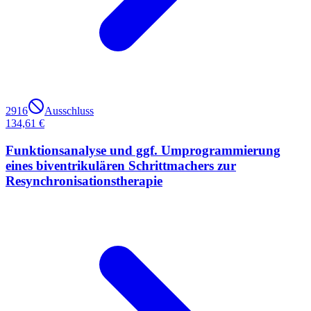
2916
Ausschluss
134,61 €
Funktionsanalyse und ggf. Umprogrammierung
eines biventrikulären Schrittmachers zur
Resynchronisationstherapie