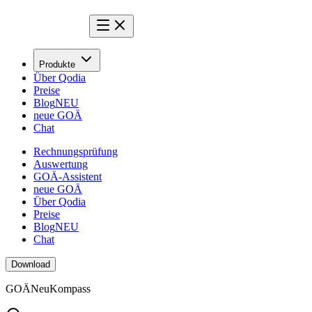
Produkte
Über Qodia
Preise
Blog
NEU
neue GOÄ
Chat
Rechnungsprüfung
Auswertung
GOÄ-Assistent
neue GOÄ
Über Qodia
Preise
Blog
NEU
Chat
Download
GOÄ
Neu
Kompass