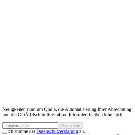
Qodia als Kooperationspartner
Sie benötigen Zugriff auf unsere Daten?
Kontaktieren Sie unser Team.
Für Kooperationen, API-Zugang oder individuelle Anfragen stehen
wir gerne zur Verfügung.
Team kontaktieren
Neuigkeiten rund um Qodia, die Automatisierung Ihrer Abrechnung
und die GOÄ frisch in Ihre Inbox. Informiert bleiben lohnt sich.
Abonnieren
Ich stimme der
Datenschutzerklärung
zu.