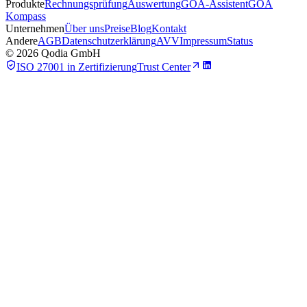
Produkte
Rechnungsprüfung
Auswertung
GOÄ-Assistent
GOÄ
Kompass
Unternehmen
Über uns
Preise
Blog
Kontakt
Andere
AGB
Datenschutzerklärung
AVV
Impressum
Status
©
2026
Qodia GmbH
ISO 27001 in Zertifizierung
Trust Center