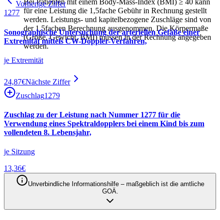
Bei Patienten mit einem Body-Mass-Index (BMI) ≥ 40 kann
Vorherige Ziffer
für eine Leistung die 1,5fache Gebühr in Rechnung gestellt
1277
werden. Leistungs‐ und kapitelbezogene Zuschläge sind von
der 1,5fachen Berechnung ausgenommen. Die Körpermaße
Sonographische Untersuchung der arteriellen Gefäße einer
(Größe, Gewicht, BMI) müssen in der Rechnung angegeben
Extremität mittels CW-Doppler-Verfahren,
werden.
je Extremität
24,87
€
Nächste Ziffer
Zuschlag
1279
Zuschlag zu der Leistung nach Nummer 1277 für die
Verwendung eines Spektraldopplers bei einem Kind bis zum
vollendeten 8. Lebensjahr,
je Sitzung
13,36
€
Unverbindliche Informationshilfe – maßgeblich ist die amtliche
GOÄ.