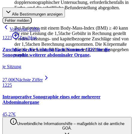
dopplersonographischer Untersuchung, erforderlichenfalls in
Farbe, und die schriftliche Befunderstellung abgegolten.
Alle Bestimmungen anzeigen
3
.
Fehler melden
Bei Patienten mit einem Body-Mass-Index (BMI) ≥ 40 kann
Vorherige Ziffer
für eine Leistung die 1,5fache Gebühr in Rechnung gestellt
1223
Zuschlag
werden. Leistungs‐ und kapitelbezogene Zuschläge sind von
der 1,5fachen Berechnung ausgenommen. Die Körpermaße
Zuschlag zu der Leistung nach Nummer 1222 für die
(Größe, Gewicht, BMI) müssen in der Rechnung angegeben
Sonographie weiterer abdominaler Organe,
werden.
je Sitzung
27,00
€
Nächste Ziffer
1225
Intraoperative Sonographie eines oder mehrerer
Abdominalorgane
45,27
€
Unverbindliche Informationshilfe – maßgeblich ist die amtliche
GOÄ.