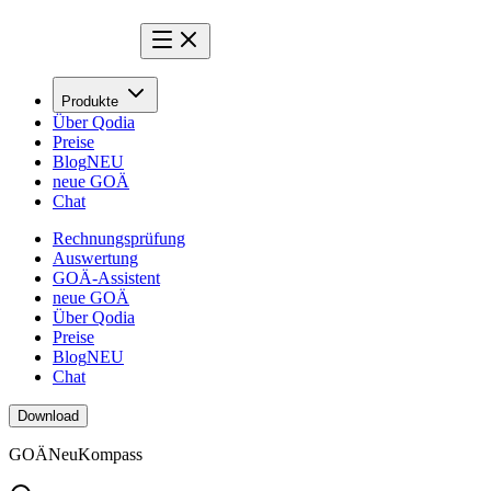
Produkte
Über Qodia
Preise
Blog
NEU
neue GOÄ
Chat
Rechnungsprüfung
Auswertung
GOÄ-Assistent
neue GOÄ
Über Qodia
Preise
Blog
NEU
Chat
Download
GOÄ
Neu
Kompass