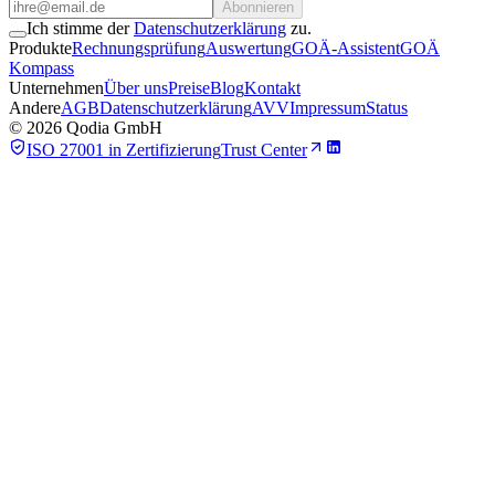
Abonnieren
Ich stimme der
Datenschutzerklärung
zu.
Produkte
Rechnungsprüfung
Auswertung
GOÄ-Assistent
GOÄ
Kompass
Unternehmen
Über uns
Preise
Blog
Kontakt
Andere
AGB
Datenschutzerklärung
AVV
Impressum
Status
©
2026
Qodia GmbH
ISO 27001 in Zertifizierung
Trust Center