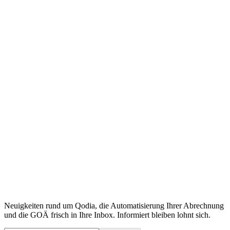
Qodia als Kooperationspartner
Sie benötigen Zugriff auf unsere Daten?
Kontaktieren Sie unser Team.
Für Kooperationen, API-Zugang oder individuelle Anfragen stehen
wir gerne zur Verfügung.
Team kontaktieren
Neuigkeiten rund um Qodia, die Automatisierung Ihrer Abrechnung
und die GOÄ frisch in Ihre Inbox. Informiert bleiben lohnt sich.