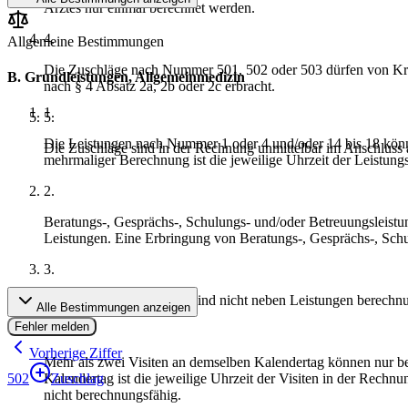
Arztes nur einmal berechnet werden.
4
.
Allgemeine Bestimmungen
Die Zuschläge nach Nummer 501, 502 oder 503 dürfen von Krank
B. Grundleistungen, Allgemeinmedizin
nach § 4 Absatz 2a, 2b oder 2c erbracht.
1
.
5
.
Die Leistungen nach Nummer 1 oder 4 und/oder 14 bis 18 könn
Die Zuschläge sind in der Rechnung unmittelbar im Anschluss 
mehrmaliger Berechnung ist die jeweilige Uhrzeit der Leistun
2
.
Beratungs-, Gesprächs-, Schulungs- und/oder Betreuungsleistun
Leistungen. Eine Erbringung von Beratungs-, Gesprächs-, Schu
3
.
Untersuchungsleistungen sind nicht neben Leistungen berechnung
Alle Bestimmungen anzeigen
Fehler melden
4
.
Vorherige Ziffer
Mehr als zwei Visiten an demselben Kalendertag können nur b
502
Kalendertag ist die jeweilige Uhrzeit der Visiten in der Rech
Zuschlag
nicht berechnungsfähig.