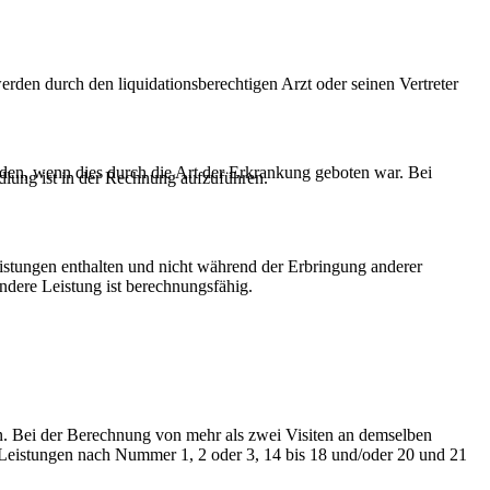
den durch den liquidationsberechtigen Arzt oder seinen Vertreter
en, wenn dies durch die Art der Erkrankung geboten war. Bei
dlung ist in der Rechnung aufzuführen.
eistungen enthalten und nicht während der Erbringung anderer
ndere Leistung ist berechnungsfähig.
n. Bei der Berechnung von mehr als zwei Visiten an demselben
e Leistungen nach Nummer 1, 2 oder 3, 14 bis 18 und/oder 20 und 21