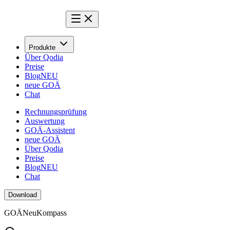
Produkte
Über Qodia
Preise
Blog
NEU
neue GOÄ
Chat
Rechnungsprüfung
Auswertung
GOÄ-Assistent
neue GOÄ
Über Qodia
Preise
Blog
NEU
Chat
Download
GOÄ
Neu
Kompass