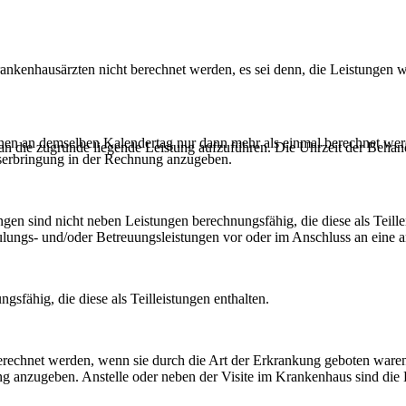
enhausärzten nicht berechnet werden, es sei denn, die Leistungen wer
en an demselben Kalendertag nur dann mehr als einmal berechnet werd
an die zugrunde liegende Leistung aufzuführen. Die Uhrzeit der Behan
gserbringung in der Rechnung anzugeben.
gen sind nicht neben Leistungen berechnungsfähig, die diese als Teill
lungs- und/oder Betreuungsleistungen vor oder im Anschluss an eine a
sfähig, die diese als Teilleistungen enthalten.
erechnet werden, wenn sie durch die Art der Erkrankung geboten ware
nung anzugeben. Anstelle oder neben der Visite im Krankenhaus sind di