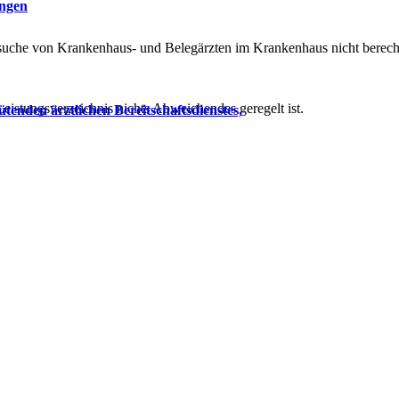
ungen
uche von Krankenhaus- und Belegärzten im Krankenhaus nicht berech
eistungsverzeichnis nichts Abweichendes geregelt ist.
ütenden ärztlichen Bereitschaftsdienstes,
 Entdecken Sie unsere Produkte