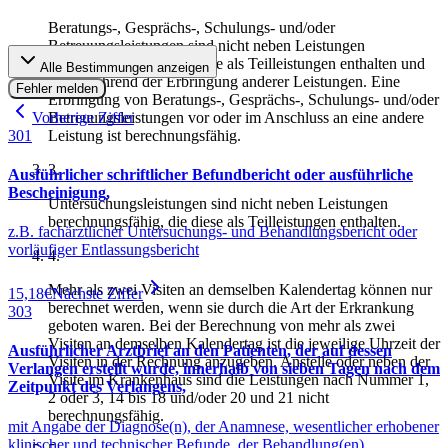
Beratungs-, Gesprächs-, Schulungs- und/oder
Betreuungsleistungen sind nicht neben Leistungen
berechnungsfähig, die diese als Teilleistungen enthalten und
Alle Bestimmungen anzeigen
nicht während der Erbringung anderer Leistungen. Eine
Fehler melden
Erbringung von Beratungs-, Gesprächs-, Schulungs- und/oder
Vorherige Ziffer
Betreuungsleistungen vor oder im Anschluss an eine andere
301
Leistung ist berechnungsfähig.
3
.
Ausführlicher schriftlicher Befundbericht oder ausführliche
Bescheinigung,
Untersuchungsleistungen sind nicht neben Leistungen
berechnungsfähig, die diese als Teilleistungen enthalten.
z.B. fachärztlicher Untersuchungs- und Behandlungsbericht oder
vorläufiger Entlassungsbericht
4
.
Mehr als zwei Visiten an demselben Kalendertag können nur
15,18
€
Nächste Ziffer
berechnet werden, wenn sie durch die Art der Erkrankung
303
geboten waren. Bei der Berechnung von mehr als zwei
Visiten an demselben Kalendertag ist die jeweilige Uhrzeit der
Ausführlicher Arztbrief an den Patienten, der auf dessen
Visiten in der Rechnung anzugeben. Anstelle oder neben der
Verlangen erstellt wurde, innerhalb von sieben Tagen nach dem
Visite im Krankenhaus sind die Leistungen nach Nummer 1,
Zeitpunkt des Verlangens,
2 oder 3, 14 bis 18 und/oder 20 und 21 nicht
berechnungsfähig.
mit Angabe der Diagnose(n), der Anamnese, wesentlicher erhobener
klinischer und technischer Befunde, der Behandlung(en),