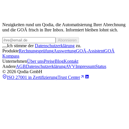
wir gerne zur Verfügung.
Team kontaktieren
Neuigkeiten rund um Qodia, die Automatisierung Ihrer Abrechnung
und die GOÄ frisch in Ihre Inbox. Informiert bleiben lohnt sich.
Abonnieren
Ich stimme der
Datenschutzerklärung
zu.
Produkte
Rechnungsprüfung
Auswertung
GOÄ-Assistent
GOÄ
Kompass
Unternehmen
Über uns
Preise
Blog
Kontakt
Andere
AGB
Datenschutzerklärung
AVV
Impressum
Status
©
2026
Qodia GmbH
ISO 27001 in Zertifizierung
Trust Center