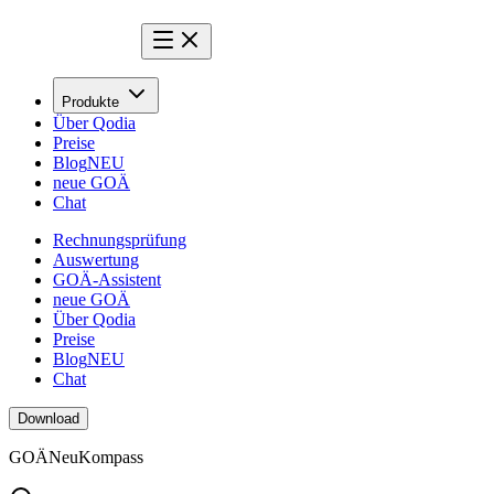
Produkte
Über Qodia
Preise
Blog
NEU
neue GOÄ
Chat
Rechnungsprüfung
Auswertung
GOÄ-Assistent
neue GOÄ
Über Qodia
Preise
Blog
NEU
Chat
Download
GOÄ
Neu
Kompass