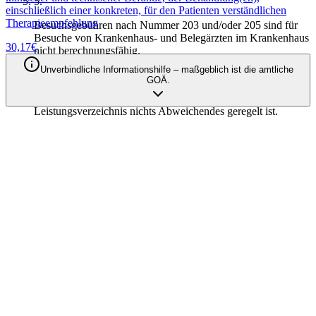
5
.
einschließlich einer konkreten, für den Patienten verständlichen
Therapieempfehlung
Besuchsgebühren nach Nummer 203 und/oder 205 sind für
Besuche von Krankenhaus- und Belegärzten im Krankenhaus
30,17
€
nicht berechnungsfähig.
Unverbindliche Informationshilfe – maßgeblich ist die amtliche
6
.
GOÄ.
Terminvereinbarungen sind nicht berechnungsfähig, sofern im
Leistungsverzeichnis nichts Abweichendes geregelt ist.
Qodia als Anbieter
Privatabrechnung mit KI automatisieren
– Entdecken Sie unsere Produkte
Produkte entdecken