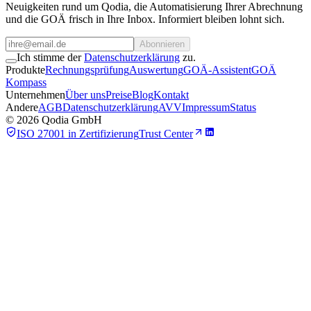
Neuigkeiten rund um Qodia, die Automatisierung Ihrer Abrechnung
und die GOÄ frisch in Ihre Inbox. Informiert bleiben lohnt sich.
Abonnieren
Ich stimme der
Datenschutzerklärung
zu.
Produkte
Rechnungsprüfung
Auswertung
GOÄ-Assistent
GOÄ
Kompass
Unternehmen
Über uns
Preise
Blog
Kontakt
Andere
AGB
Datenschutzerklärung
AVV
Impressum
Status
©
2026
Qodia GmbH
ISO 27001 in Zertifizierung
Trust Center