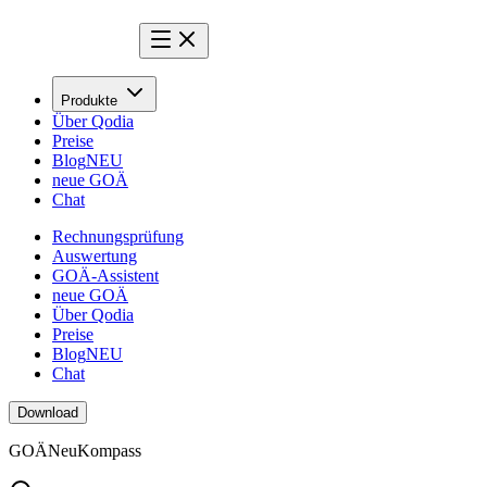
Produkte
Über Qodia
Preise
Blog
NEU
neue GOÄ
Chat
Rechnungsprüfung
Auswertung
GOÄ-Assistent
neue GOÄ
Über Qodia
Preise
Blog
NEU
Chat
Download
GOÄ
Neu
Kompass