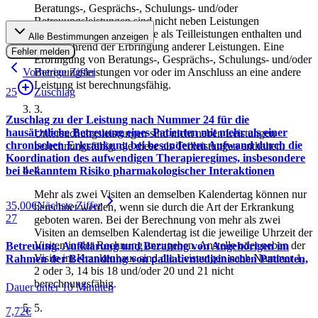
Beratungs-, Gesprächs-, Schulungs- und/oder
Betreuungsleistungen sind nicht neben Leistungen
berechnungsfähig, die diese als Teilleistungen enthalten und
Alle Bestimmungen anzeigen
nicht während der Erbringung anderer Leistungen. Eine
Fehler melden
Erbringung von Beratungs-, Gesprächs-, Schulungs- und/oder
Vorherige Ziffer
Betreuungsleistungen vor oder im Anschluss an eine andere
Leistung ist berechnungsfähig.
25
Zuschlag
3
.
Zuschlag zu der Leistung nach Nummer 24 für die
hausärztliche Betreuung eines Patienten mit mehr als einer
Untersuchungsleistungen sind nicht neben Leistungen
chronischen Erkrankung bei besonderem Aufwand durch die
berechnungsfähig, die diese als Teilleistungen enthalten.
Koordination des aufwendigen Therapieregimes, insbesondere
4
.
bei bekanntem Risiko pharmakologischer Interaktionen
Mehr als zwei Visiten an demselben Kalendertag können nur
35,00
€
Nächste Ziffer
berechnet werden, wenn sie durch die Art der Erkrankung
27
geboten waren. Bei der Berechnung von mehr als zwei
Visiten an demselben Kalendertag ist die jeweilige Uhrzeit der
Visiten in der Rechnung anzugeben. Anstelle oder neben der
Betreuung, Aufklärung und Beratung von Angehörigen im
Visite im Krankenhaus sind die Leistungen nach Nummer 1,
Rahmen der Behandlung von palliativmedizinischen Patienten,
2 oder 3, 14 bis 18 und/oder 20 und 21 nicht
berechnungsfähig.
Dauer unter 10 Minuten
5
.
7,72
€