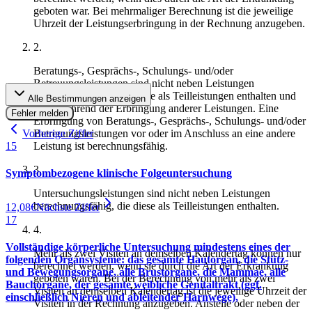
geboten war. Bei mehrmaliger Berechnung ist die jeweilige
Uhrzeit der Leistungserbringung in der Rechnung anzugeben.
2
.
Beratungs-, Gesprächs-, Schulungs- und/oder
Betreuungsleistungen sind nicht neben Leistungen
berechnungsfähig, die diese als Teilleistungen enthalten und
Alle Bestimmungen anzeigen
nicht während der Erbringung anderer Leistungen. Eine
Fehler melden
Erbringung von Beratungs-, Gesprächs-, Schulungs- und/oder
Vorherige Ziffer
Betreuungsleistungen vor oder im Anschluss an eine andere
15
Leistung ist berechnungsfähig.
3
.
Symptombezogene klinische Folgeuntersuchung
Untersuchungsleistungen sind nicht neben Leistungen
berechnungsfähig, die diese als Teilleistungen enthalten.
12,08
€
Nächste Ziffer
17
4
.
Vollständige körperliche Untersuchung mindestens eines der
Mehr als zwei Visiten an demselben Kalendertag können nur
folgenden Organsysteme: das gesamte Hautorgan, die Stütz-
berechnet werden, wenn sie durch die Art der Erkrankung
und Bewegungsorgane, alle Brustorgane, die Mammae, alle
geboten waren. Bei der Berechnung von mehr als zwei
Bauchorgane, der gesamte weibliche Genitaltrakt (ggf.
Visiten an demselben Kalendertag ist die jeweilige Uhrzeit der
einschließlich Nieren und ableitender Harnwege),
Visiten in der Rechnung anzugeben. Anstelle oder neben der