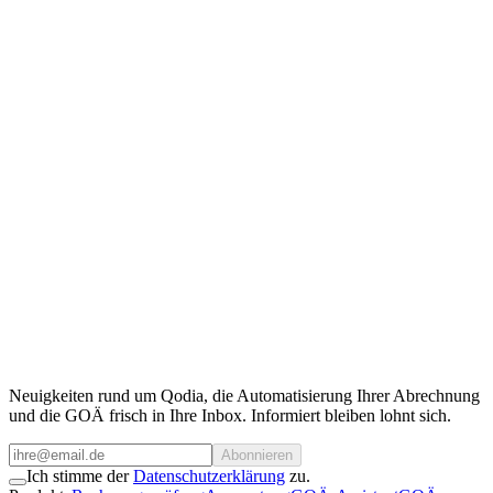
Qodia als Kooperationspartner
Sie benötigen Zugriff auf unsere Daten?
Kontaktieren Sie unser Team.
Für Kooperationen, API-Zugang oder individuelle Anfragen stehen
wir gerne zur Verfügung.
Team kontaktieren
Neuigkeiten rund um Qodia, die Automatisierung Ihrer Abrechnung
und die GOÄ frisch in Ihre Inbox. Informiert bleiben lohnt sich.
Abonnieren
Ich stimme der
Datenschutzerklärung
zu.