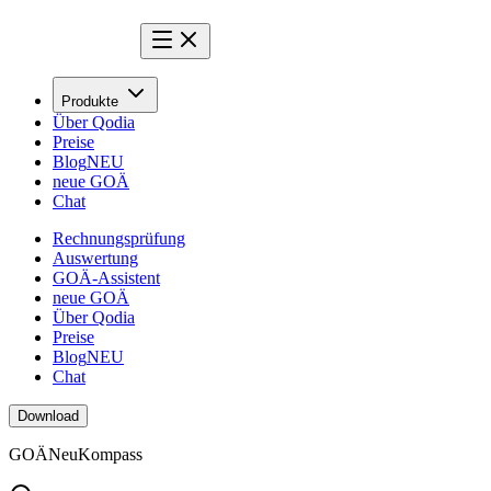
Produkte
Über Qodia
Preise
Blog
NEU
neue GOÄ
Chat
Rechnungsprüfung
Auswertung
GOÄ-Assistent
neue GOÄ
Über Qodia
Preise
Blog
NEU
Chat
Download
GOÄ
Neu
Kompass