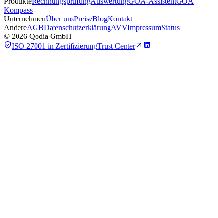
Produkte
Rechnungsprüfung
Auswertung
GOÄ-Assistent
GOÄ
Kompass
Unternehmen
Über uns
Preise
Blog
Kontakt
Andere
AGB
Datenschutzerklärung
AVV
Impressum
Status
©
2026
Qodia GmbH
ISO 27001 in Zertifizierung
Trust Center