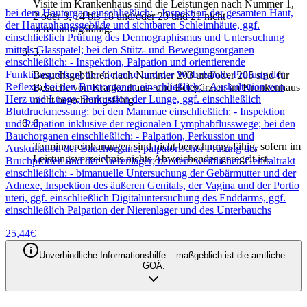
Visite im Krankenhaus sind die Leistungen nach Nummer 1,
bei dem Hautorgan einschließlich: - Inspektion der gesamten Haut,
2 oder 3, 14 bis 18 und/oder 20 und 21 nicht
der Hautanhangsgebilde und sichtbaren Schleimhäute, ggf.
berechnungsfähig.
einschließlich Prüfung des Dermographismus und Untersuchung
mittels Glasspatel; bei den Stütz- und Bewegungsorganen
5
.
einschließlich: - Inspektion, Palpation und orientierende
Funktionsprüfung der Gelenke und der Wirbelsäule, Prüfung der
Besuchsgebühren nach Nummer 203 und/oder 205 sind für
Reflexe; bei den Brustorganen einschließlich: - Auskultation von
Besuche von Krankenhaus- und Belegärzten im Krankenhaus
Herz und Lunge, Perkussion der Lunge, ggf. einschließlich
nicht berechnungsfähig.
Blutdruckmessung; bei den Mammae einschließlich: - Inspektion
6
.
und Palpation inklusive der regionalen Lymphabflusswege; bei den
Bauchorganen einschließlich: - Palpation, Perkussion und
Terminvereinbarungen sind nicht berechnungsfähig, sofern im
Auskultation der Bauchorgane, palpatorischer Prüfung der
Leistungsverzeichnis nichts Abweichendes geregelt ist.
Bruchpforten und der Nierenlager; bei dem weiblichen Genitaltrakt
einschließlich: - bimanuelle Untersuchung der Gebärmutter und der
Adnexe, Inspektion des äußeren Genitals, der Vagina und der Portio
uteri, ggf. einschließlich Digitaluntersuchung des Enddarms, ggf.
einschließlich Palpation der Nierenlager und des Unterbauchs
25,44
€
Unverbindliche Informationshilfe – maßgeblich ist die amtliche
GOÄ.