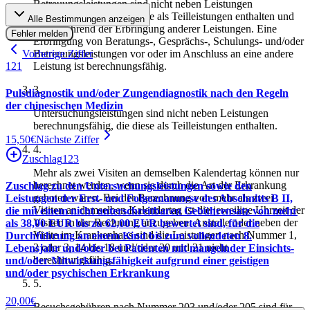
Betreuungsleistungen sind nicht neben Leistungen
berechnungsfähig, die diese als Teilleistungen enthalten und
Alle Bestimmungen anzeigen
nicht während der Erbringung anderer Leistungen. Eine
Fehler melden
Erbringung von Beratungs-, Gesprächs-, Schulungs- und/oder
Vorherige Ziffer
Betreuungsleistungen vor oder im Anschluss an eine andere
121
Leistung ist berechnungsfähig.
3
.
Pulsdiagnostik und/oder Zungendiagnostik nach den Regeln
der chinesischen Medizin
Untersuchungsleistungen sind nicht neben Leistungen
berechnungsfähig, die diese als Teilleistungen enthalten.
15,50
€
Nächste Ziffer
4
.
Zuschlag
123
Mehr als zwei Visiten an demselben Kalendertag können nur
berechnet werden, wenn sie durch die Art der Erkrankung
Zuschlag zu den Untersuchungsleistungen sowie den
geboten waren. Bei der Berechnung von mehr als zwei
Leistungen der Erst- und Folgeanamnese des Abschnitts B II,
Visiten an demselben Kalendertag ist die jeweilige Uhrzeit der
die mit einem nicht unterschreitbaren Gebührensatz von mehr
Visiten in der Rechnung anzugeben. Anstelle oder neben der
als 38,00 EUR bis zu 62,00 EUR bewertet sind, für die
Visite im Krankenhaus sind die Leistungen nach Nummer 1,
Durchführung an einem Kind bis zum vollendeten 8.
2 oder 3, 14 bis 18 und/oder 20 und 21 nicht
Lebensjahr und/oder bei Patienten mit mangelnder Einsichts-
berechnungsfähig.
und/oder Mitwirkungsfähigkeit aufgrund einer geistigen
und/oder psychischen Erkrankung
5
.
20,00
€
Besuchsgebühren nach Nummer 203 und/oder 205 sind für