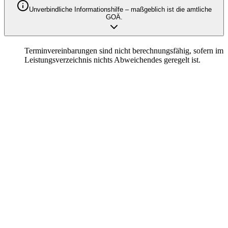
Besuche von Krankenhaus- und Belegärzten im Krankenhaus
Unverbindliche Informationshilfe – maßgeblich ist die amtliche
nicht berechnungsfähig.
GOÄ.
6
.
Terminvereinbarungen sind nicht berechnungsfähig, sofern im
Leistungsverzeichnis nichts Abweichendes geregelt ist.
Qodia als Anbieter
Privatabrechnung mit KI automatisieren
– Entdecken Sie unsere Produkte
Produkte entdecken