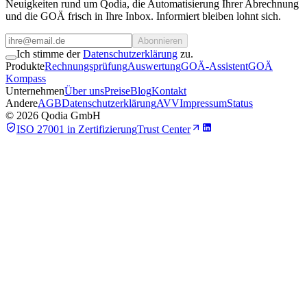
Neuigkeiten rund um Qodia, die Automatisierung Ihrer Abrechnung
und die GOÄ frisch in Ihre Inbox. Informiert bleiben lohnt sich.
Abonnieren
Ich stimme der
Datenschutzerklärung
zu.
Produkte
Rechnungsprüfung
Auswertung
GOÄ-Assistent
GOÄ
Kompass
Unternehmen
Über uns
Preise
Blog
Kontakt
Andere
AGB
Datenschutzerklärung
AVV
Impressum
Status
©
2026
Qodia GmbH
ISO 27001 in Zertifizierung
Trust Center