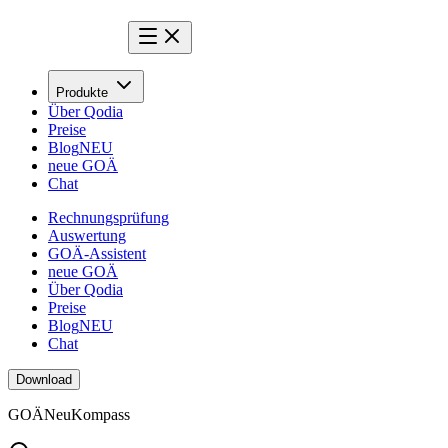
Produkte
Über Qodia
Preise
Blog
NEU
neue GOÄ
Chat
Rechnungsprüfung
Auswertung
GOÄ-Assistent
neue GOÄ
Über Qodia
Preise
Blog
NEU
Chat
Download
GOÄ
Neu
Kompass