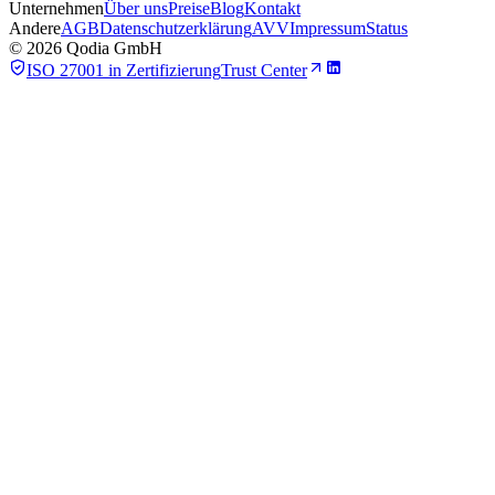
Unternehmen
Über uns
Preise
Blog
Kontakt
Andere
AGB
Datenschutzerklärung
AVV
Impressum
Status
©
2026
Qodia GmbH
ISO 27001 in Zertifizierung
Trust Center