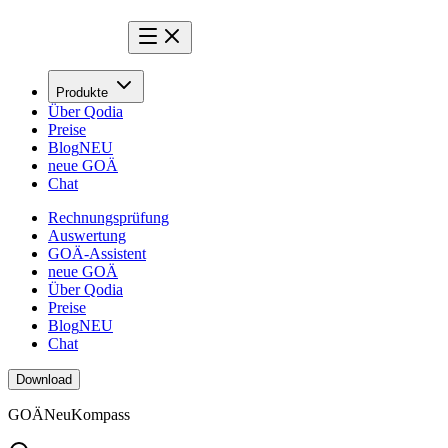
Produkte
Über Qodia
Preise
Blog
NEU
neue GOÄ
Chat
Rechnungsprüfung
Auswertung
GOÄ-Assistent
neue GOÄ
Über Qodia
Preise
Blog
NEU
Chat
Download
GOÄ
Neu
Kompass