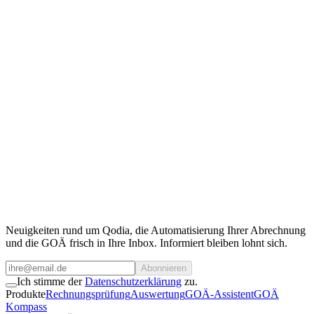
Qodia als Kooperationspartner
Sie benötigen Zugriff auf unsere Daten?
Kontaktieren Sie unser Team.
Für Kooperationen, API-Zugang oder individuelle Anfragen stehen
wir gerne zur Verfügung.
Team kontaktieren
Neuigkeiten rund um Qodia, die Automatisierung Ihrer Abrechnung
und die GOÄ frisch in Ihre Inbox. Informiert bleiben lohnt sich.
Abonnieren
Ich stimme der
Datenschutzerklärung
zu.
Produkte
Rechnungsprüfung
Auswertung
GOÄ-Assistent
GOÄ
Kompass