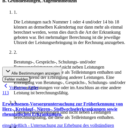
B. Grundleistungen, Allgemeinmedizin
1
.
Die Leistungen nach Nummer 1 oder 4 und/oder 14 bis 18
können an demselben Kalendertag nur dann mehr als einmal
berechnet werden, wenn dies durch die Art der Erkrankung
geboten war. Bei mehrmaliger Berechnung ist die jeweilige
Uhrzeit der Leistungserbringung in der Rechnung anzugeben.
2
.
Beratungs-, Gesprächs-, Schulungs- und/oder
Betreuungsleistungen sind nicht neben Leistungen
berechnungsfähig, die diese als Teilleistungen enthalten und
Alle Bestimmungen anzeigen
nicht während der Erbringung anderer Leistungen. Eine
Fehler melden
Erbringung von Beratungs-, Gesprächs-, Schulungs- und/oder
Vorherige Ziffer
Betreuungsleistungen vor oder im Anschluss an eine andere
113
Leistung ist berechnungsfähig.
3
.
Erwachsenen-Vorsorgeuntersuchung zur Früherkennung von
Herz-, Kreislauf-, Nieren-, Stoffwechselerkrankungen sowie
Untersuchungsleistungen sind nicht neben Leistungen
rheumatischen Erkrankungen,
berechnungsfähig, die diese als Teilleistungen enthalten.
einschließlich - Untersuchung zur Erhebung des vollständigen
4
.