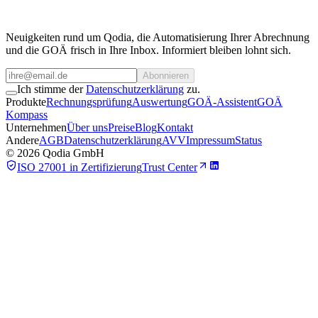
Team kontaktieren
Neuigkeiten rund um Qodia, die Automatisierung Ihrer Abrechnung
und die GOÄ frisch in Ihre Inbox. Informiert bleiben lohnt sich.
Abonnieren
Ich stimme der
Datenschutzerklärung
zu.
Produkte
Rechnungsprüfung
Auswertung
GOÄ-Assistent
GOÄ
Kompass
Unternehmen
Über uns
Preise
Blog
Kontakt
Andere
AGB
Datenschutzerklärung
AVV
Impressum
Status
©
2026
Qodia GmbH
ISO 27001 in Zertifizierung
Trust Center