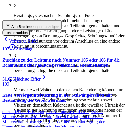
2
.
Beratungs-, Gesprächs-, Schulungs- und/oder
Betreuungsleistungen sind nicht neben Leistungen
berechnungsfähig, die diese als Teilleistungen enthalten und
Alle Bestimmungen anzeigen
nicht während der Erbringung anderer Leistungen. Eine
Fehler melden
Erbringung von Beratungs-, Gesprächs-, Schulungs- und/oder
Vorherige Ziffer
Betreuungsleistungen vor oder im Anschluss an eine andere
Leistung ist berechnungsfähig.
107
Zuschlag
3
.
Zuschlag zu der Leistung nach Nummer 105 oder 106 für die
Behandlung einer akuten psychischen Dekompensation
Untersuchungsleistungen sind nicht neben Leistungen
berechnungsfähig, die diese als Teilleistungen enthalten.
31,02
€
Nächste Ziffer
4
.
109
Mehr als zwei Visiten an demselben Kalendertag können nur
berechnet werden, wenn sie durch die Art der Erkrankung
Erste Vorsorgeuntersuchung in der Schwangerschaft mit
geboten waren. Bei der Berechnung von mehr als zwei
Bestimmung des Geburtstermins,
Visiten an demselben Kalendertag ist die jeweilige Uhrzeit der
Visiten in der Rechnung anzugeben. Anstelle oder neben der
einschließlich Erhebung der Anamnese und Anlegen des
Visite im Krankenhaus sind die Leistungen nach Nummer 1,
Mutterpasses sowie Beratung der Schwangeren über die
2 oder 3, 14 bis 18 und/oder 20 und 21 nicht
Mutterschaftsvorsorge, ggf. einschließlich Eintragung der
berechnungsfähig.
Untersuchungsergebnisse in den Mutterpass