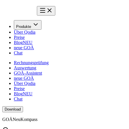
Produkte
Über Qodia
Preise
Blog
NEU
neue GOÄ
Chat
Rechnungsprüfung
Auswertung
GOÄ-Assistent
neue GOÄ
Über Qodia
Preise
Blog
NEU
Chat
Download
GOÄ
Neu
Kompass