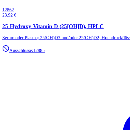
12862
23,92 €
25-Hydroxy-Vitamin-D (25[OH]D), HPLC
Serum oder Plasma; 25(OH)D3 und/oder 25(OH)D2; Hochdruckflüssig
Ausschlüsse:
12885