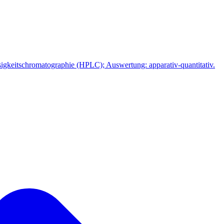
keitschromatographie (HPLC); Auswertung: apparativ-quantitativ.