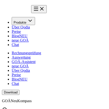
Produkte
Über Qodia
Preise
Blog
NEU
neue GOÄ
Chat
Rechnungsprüfung
Auswertung
GOÄ-Assistent
neue GOÄ
Über Qodia
Preise
Blog
NEU
Chat
Download
GOÄ
Neu
Kompass