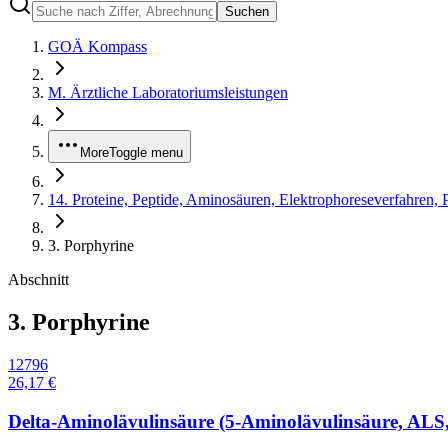
Suchen
GOÄ Kompass
M. Ärztliche Laboratoriumsleistungen
More
Toggle menu
14. Proteine, Peptide, Aminosäuren, Elektrophoreseverfahren, 
3. Porphyrine
Abschnitt
3. Porphyrine
12796
26,17 €
Delta-Aminolävulinsäure (5-Aminolävulinsäure, ALS