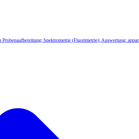
h Probenaufbereitung; Spektrometrie (Fluorimetrie); Auswertung: appara