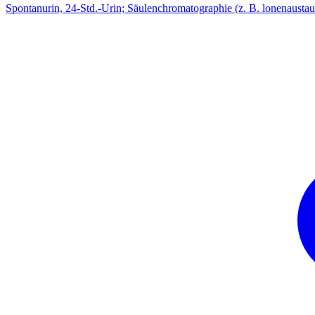
Spontanurin, 24-Std.-Urin; Säulenchromatographie (z. B. lonenaustaus