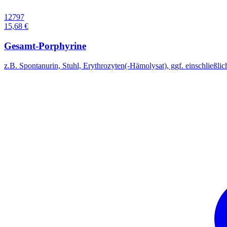
12797
15,68 €
Gesamt-Porphyrine
z.B. Spontanurin, Stuhl, Erythrozyten(-Hämolysat), ggf. einschließlic