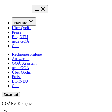
Produkte
Über Qodia
Preise
Blog
NEU
neue GOÄ
Chat
Rechnungsprüfung
Auswertung
GOÄ-Assistent
neue GOÄ
Über Qodia
Preise
Blog
NEU
Chat
Download
GOÄ
Neu
Kompass