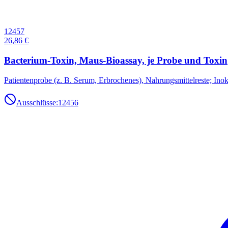
12457
26,86 €
Bacterium-Toxin, Maus-Bioassay, je Probe und Toxin
Patientenprobe (z. B. Serum, Erbrochenes), Nahrungsmittelreste; Inokul
Ausschlüsse:
12456