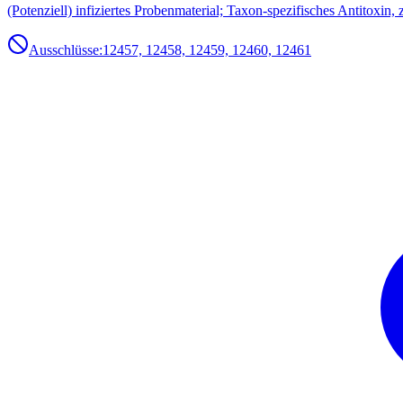
(Potenziell) infiziertes Probenmaterial; Taxon-spezifisches Antitoxin
Ausschlüsse:
12457, 12458, 12459, 12460, 12461