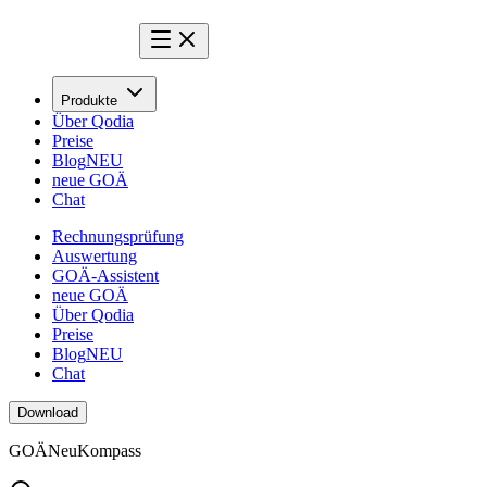
Produkte
Über Qodia
Preise
Blog
NEU
neue GOÄ
Chat
Rechnungsprüfung
Auswertung
GOÄ-Assistent
neue GOÄ
Über Qodia
Preise
Blog
NEU
Chat
Download
GOÄ
Neu
Kompass