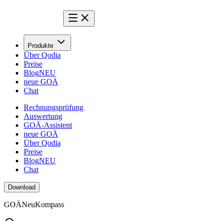
Produkte
Über Qodia
Preise
Blog
NEU
neue GOÄ
Chat
Rechnungsprüfung
Auswertung
GOÄ-Assistent
neue GOÄ
Über Qodia
Preise
Blog
NEU
Chat
Download
GOÄ
Neu
Kompass