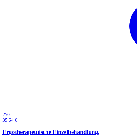
2501
35,64 €
Ergotherapeutische Einzelbehandlung,