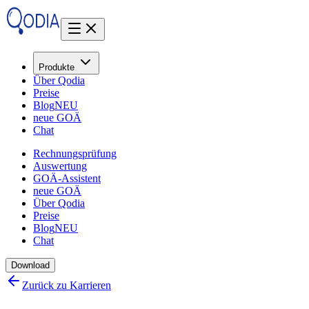
Produkte
Über Qodia
Preise
Blog
NEU
neue GOÄ
Chat
Rechnungsprüfung
Auswertung
GOÄ-Assistent
neue GOÄ
Über Qodia
Preise
Blog
NEU
Chat
Download
Zurück zu Karrieren