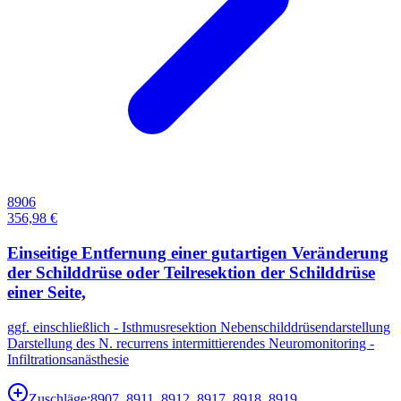
8906
356,98 €
Einseitige Entfernung einer gutartigen Veränderung
der Schilddrüse oder Teilresektion der Schilddrüse
einer Seite,
ggf. einschließlich - Isthmusresektion Nebenschilddrüsendarstellung
Darstellung des N. recurrens intermittierendes Neuromonitoring -
Infiltrationsanästhesie
Zuschläge:
8907, 8911, 8912, 8917, 8918, 8919