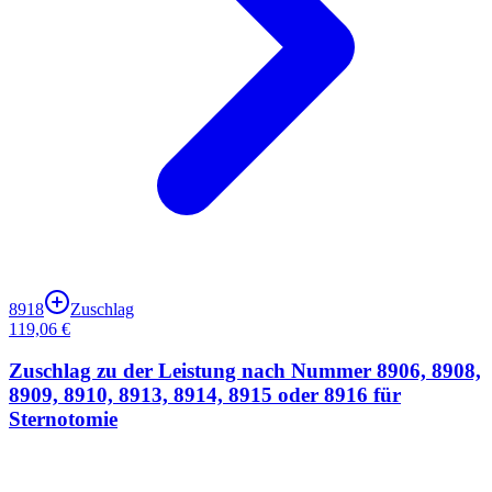
8918
Zuschlag
119,06 €
Zuschlag zu der Leistung nach Nummer 8906, 8908,
8909, 8910, 8913, 8914, 8915 oder 8916 für
Sternotomie