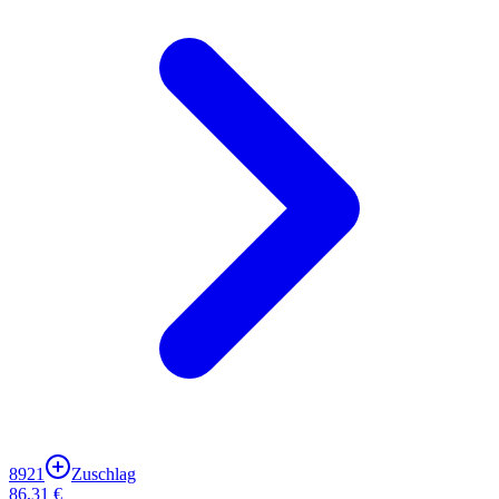
8921
Zuschlag
86,31 €