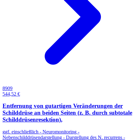
8909
544,52 €
Entfernung von gutartigen Veränderungen der
Schilddrüse an beiden Seiten (z. B. durch subtotale
Schilddrüsenresektion),
ggf. einschließlich - Neuromonitoring -
Nebenschilddrüsendarstellung - Darstellung des N. recurrens -