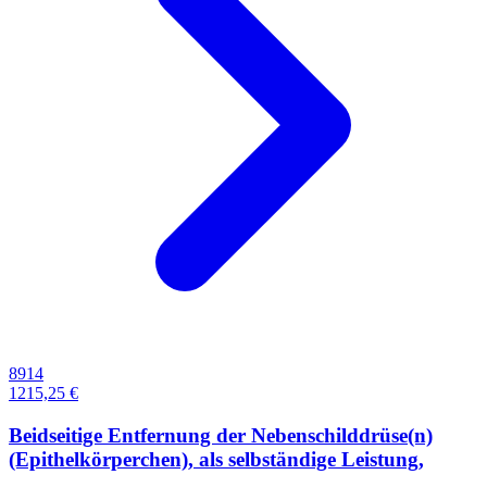
8914
1215,25 €
Beidseitige Entfernung der Nebenschilddrüse(n)
(Epithelkörperchen), als selbständige Leistung,