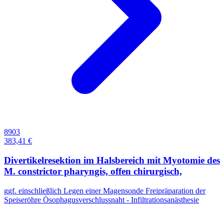
8903
383,41 €
Divertikelresektion im Halsbereich mit Myotomie des
M. constrictor pharyngis, offen chirurgisch,
ggf. einschließlich Legen einer Magensonde Freipräparation der
Speiseröhre Ösophagusverschlussnaht - Infiltrationsanästhesie