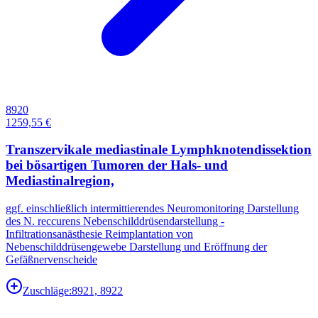
8920
1259,55 €
Transzervikale mediastinale Lymphknotendissektion
bei bösartigen Tumoren der Hals- und
Mediastinalregion,
ggf. einschließlich intermittierendes Neuromonitoring Darstellung
des N. reccurens Nebenschilddrüsendarstellung -
Infiltrationsanästhesie Reimplantation von
Nebenschilddrüsengewebe Darstellung und Eröffnung der
Gefäßnervenscheide
Zuschläge:
8921, 8922