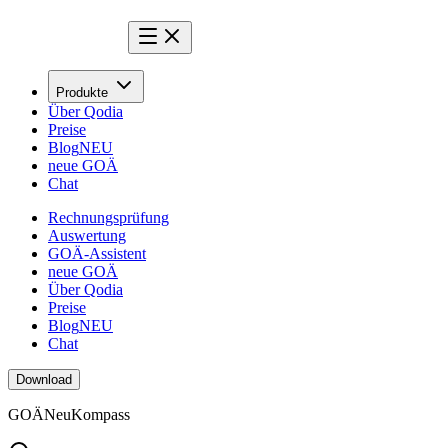
Produkte
Über Qodia
Preise
Blog
NEU
neue GOÄ
Chat
Rechnungsprüfung
Auswertung
GOÄ-Assistent
neue GOÄ
Über Qodia
Preise
Blog
NEU
Chat
Download
GOÄ
Neu
Kompass