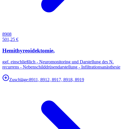
8908
501,25 €
Hemithyreoidektomie,
ggf. einschließlich - Neuromonitoring und Darstellung des N.
recurrens - Nebenschilddrüsendarstellung - Infiltrationsanästhesie
Zuschläge:
8911, 8912, 8917, 8918, 8919