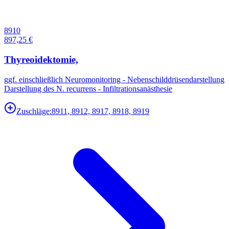
8910
897,25 €
Thyreoidektomie,
ggf. einschließlich Neuromonitoring - Nebenschilddrüsendarstellung
Darstellung des N. recurrens - Infiltrationsanästhesie
Zuschläge:
8911, 8912, 8917, 8918, 8919