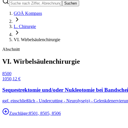
Suchen
GOÄ Kompass
L. Chirurgie
VI. Wirbelsäulenchirurgie
Abschnitt
VI. Wirbelsäulenchirurgie
8500
1050,12 €
Sequestrektomie und/oder Nukleotomie bei Bandscheib
ggf. einschließlich - Undercutting - Neurolyse(n) - Gelenkdenervieru
Zuschläge:
8501, 8505, 8506