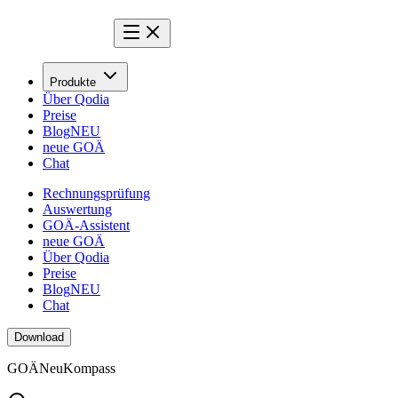
Produkte
Über Qodia
Preise
Blog
NEU
neue GOÄ
Chat
Rechnungsprüfung
Auswertung
GOÄ-Assistent
neue GOÄ
Über Qodia
Preise
Blog
NEU
Chat
Download
GOÄ
Neu
Kompass