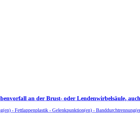
envorfall an der Brust- oder Lendenwirbelsäule, auc
ng(en) - Fettlappenplastik - Gelenkpunktion(en) - Banddurchtrennung(e