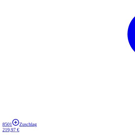
8501
Zuschlag
219,97 €