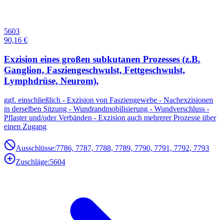
5603
90,16 €
Exzision eines großen subkutanen Prozesses (z.B.
Ganglion, Fasziengeschwulst, Fettgeschwulst,
Lymphdrüse, Neurom),
ggf. einschließlich - Exzision von Fasziengewebe - Nachexzisionen
in derselben Sitzung - Wundrandmobilisierung - Wundverschluss -
Pflaster und/oder Verbänden - Exzision auch mehrerer Prozesse über
einen Zugang
Ausschlüsse:
7786, 7787, 7788, 7789, 7790, 7791, 7792, 7793
Zuschläge:
5604