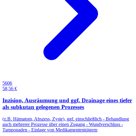
5606
58,56 €
Inzision, Ausräumung und ggf. Drainage eines tiefer
als subkutan gelegenen Prozesses
(z.B. Hämatom, Abszess, Zyste), ggf. einschließlich - Behandlung
auch mehrerer Prozesse über einen Zugang - Wundverschluss -
Tamponaden - Einlage von Medikamententrägern