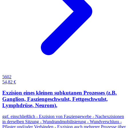
5602
54,82 €
Exzision eines kleinen subkutanen Prozesses (z.B.
Ganglion, Fasziengeschwulst, Fettgeschwulst,
Lymphdrüse, Neurom),
ggf. einschließlich - Exzision von Fasziengewebe - Nachexzisionen
in derselben Sitzung - Wundrandmobilisierung - Wundverschluss -
Pflaster und/oder Verbänden - Exzision auch mehrerer Prozesse über