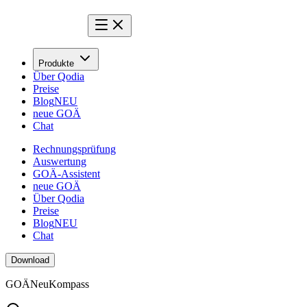
Produkte
Über Qodia
Preise
Blog
NEU
neue GOÄ
Chat
Rechnungsprüfung
Auswertung
GOÄ-Assistent
neue GOÄ
Über Qodia
Preise
Blog
NEU
Chat
Download
GOÄ
Neu
Kompass