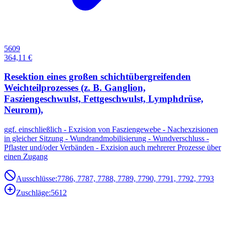
5609
364,11 €
Resektion eines großen schichtübergreifenden
Weichteilprozesses (z. B. Ganglion,
Fasziengeschwulst, Fettgeschwulst, Lymphdrüse,
Neurom),
ggf. einschließlich - Exzision von Fasziengewebe - Nachexzisionen
in gleicher Sitzung - Wundrandmobilisierung - Wundverschluss -
Pflaster und/oder Verbänden - Exzision auch mehrerer Prozesse über
einen Zugang
Ausschlüsse:
7786, 7787, 7788, 7789, 7790, 7791, 7792, 7793
Zuschläge:
5612