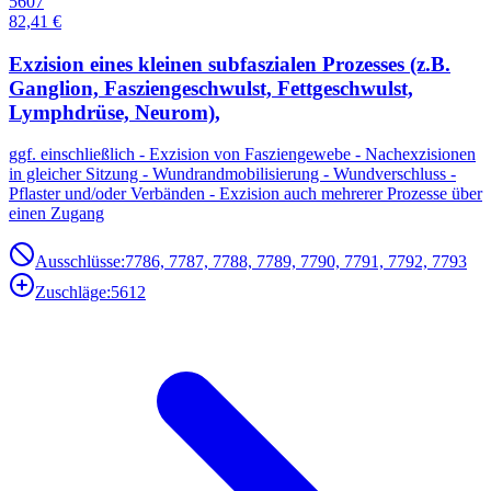
5607
82,41 €
Exzision eines kleinen subfaszialen Prozesses (z.B.
Ganglion, Fasziengeschwulst, Fettgeschwulst,
Lymphdrüse, Neurom),
ggf. einschließlich - Exzision von Fasziengewebe - Nachexzisionen
in gleicher Sitzung - Wundrandmobilisierung - Wundverschluss -
Pflaster und/oder Verbänden - Exzision auch mehrerer Prozesse über
einen Zugang
Ausschlüsse:
7786, 7787, 7788, 7789, 7790, 7791, 7792, 7793
Zuschläge:
5612