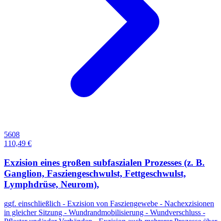
5608
110,49 €
Exzision eines großen subfaszialen Prozesses (z. B.
Ganglion, Fasziengeschwulst, Fettgeschwulst,
Lymphdrüse, Neurom),
ggf. einschließlich - Exzision von Fasziengewebe - Nachexzisionen
in gleicher Sitzung - Wundrandmobilisierung - Wundverschluss -