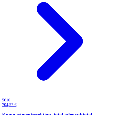
5610
704,57 €
Kompartmentresektion, total oder subtotal,